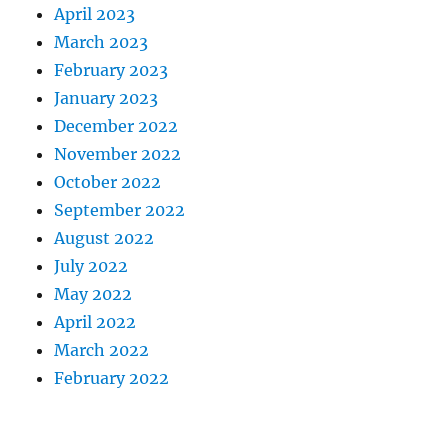
April 2023
March 2023
February 2023
January 2023
December 2022
November 2022
October 2022
September 2022
August 2022
July 2022
May 2022
April 2022
March 2022
February 2022