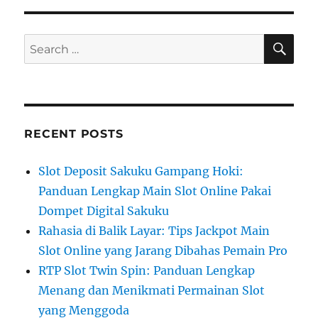
SE
Search
for:
RECENT POSTS
Slot Deposit Sakuku Gampang Hoki:
Panduan Lengkap Main Slot Online Pakai
Dompet Digital Sakuku
Rahasia di Balik Layar: Tips Jackpot Main
Slot Online yang Jarang Dibahas Pemain Pro
RTP Slot Twin Spin: Panduan Lengkap
Menang dan Menikmati Permainan Slot
yang Menggoda