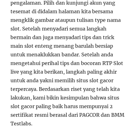
pengalaman. Pilih dan kunjungi akun yang
tesemat di didalam halaman kita bersama
mengklik gambar ataupun tulisan type nama
slot. Setelah menyadari semua langkah
bermain dan juga menyadari tips dan trick
main slot enteng menang barulah bersiap
untuk menaklukkan bandar. Setelah anda
mengetahui perihal tips dan bocoran RTP Slot
live yang kita berikan, langkah paling akhir
untuk anda yakni memilih situs slot gacor
terpercaya. Berdasarkan riset yang telah kita
lakukan, kami bikin kesimpulan bahwa situs
slot gacor paling baik harus mempunyai 2
sertifikat resmi berasal dari PAGCOR dan BMM
Testlabs.